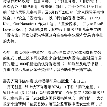
特别行政区政府「创意香港」（「创意香港」）的赞助下，
再次合办 「腾飞创意─香港馆」项目，并于今年4月8至11日
的「博洛尼亚儿童书展」及6月19至23日的「北京国际图书博
览会」中设立「香港馆」，以「我们的香港 故事」（Hong
Kong: Our Narrative）作为主题，「童爱悦读」（Joy to Read!
Love to Read!）为副题参展，其中设于博洛尼亚儿童书展的
「香港馆」再次获香港特区政府驻布鲁塞尔经济贸易 办事处
的支持。
今年「腾飞创意─香港馆」项目将再次结合实体和虚拟展馆
的形式，线上线下同步展出来自接近80家香港出版社及印刷
商的超过1800项精选的优秀香港图书、印刷品及电子书籍 ，
并重点展示儿童及亲子类作品，以协助业界开拓市场。
嘉宾齐聚传媒午宴 支持香港印刷出版业「走出去」
「腾飞创意─线上线下香港馆2024」（下称「腾飞创意」）
项目今日（3月26日）举行传媒午宴，介绍参展「2024博洛尼
亚儿童书展」及「2024北京国际图书博览会」的详情 。 大会
很荣幸邀请到「创意香港」署理总监曹黎淑霞女士出席，以