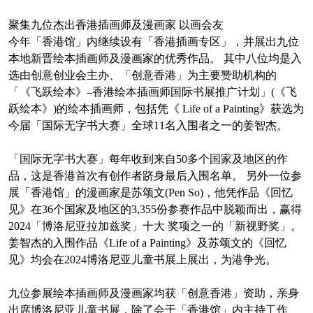
聚集九位杰出香港插画师及漫画家 以画会友
今年「香港馆」内继续设有「香港插画专区」，并展出九位
本地新晋绘本插画师及漫画家的优秀作品。 其中八位均是入
选由创意创业会主办、「创意香港」为主要赞助机构的
「《飞跃绘本》–香港绘本插画师国际书展推广计划」(《飞
跃绘本》)的绘本插画师，包括凭《 Life of a Painting》获选为
今届「国际无字书大赛」全球11名入围者之一的姜智杰。
「国际无字书大赛」每年收到来自50多个国家及地区的作
品，这是香港首次有创作者跻身最后入围名单。 另外一位参
展「香港馆」的漫画家是苏颂文(Pen So)，他凭作品《回忆
见》在36个国家及地区的3,355份参赛作品中脱颖而出，赢得
2024「博洛尼亚拉加兹奖」十大 奖项之一的「新视野奖」。
姜智杰的入围作品《Life of a Painting》及苏颂文的《回忆
见》均会在2024博洛尼亚儿童书展上展出，为港争光。
九位参展绘本插画师及漫画家均获「创意香港」资助，亲身
出席博洛尼亚儿童书展，除了会于「香港馆」内主持工作