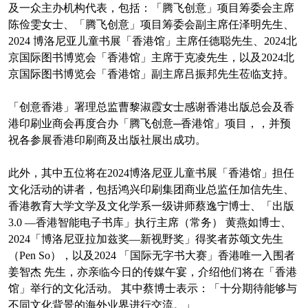
及一众主办机构代表，包括：「腾飞创意」项目筹委会主席
陈俭雯女士、「腾飞创意」项目筹委会副主席任泽明先生、
2024 博洛尼亚儿童书展「香港馆」主席任德聪先生、2024北
京国际图书博览会「香港馆」主席于克凌先生，以及2024北
京国际图书博览会「香港馆」副主席吕振邦先生莅临支持。
「创意香港」署理总监曹黎淑霞女士感谢香港出版总会及香
港印刷业商会再度合办「腾飞创意─香港馆」项目，，并预
祝各参展香港印刷商及出版社展出成功。
此外，其中五位将在2024博洛尼亚儿童书展「香港馆」担任
文化活动的讲者，包括鸿兴印刷集团商业总监任加信先生、
香港教育大学文学及文化学系一级讲师蔡逸宁博士、「出版
3.0 —香港智能电子书库」执行主席（常务） 黄燕如博士、
2024「博洛尼亚拉加兹奖—新视野奖」得奖者苏颂文先生
（Pen So），以及2024 「国际无字书大赛」香港唯一入围者
姜智杰 先生，亦亲临今日的传媒午宴，介绍他们将在「香港
馆」举行的文化活动。 其中蔡博士表示：「十分期待能够与
不同文化背景的海外业界进行交流。」