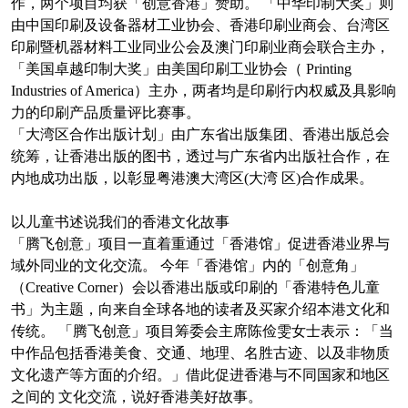
作，两个项目均获「创意香港」赞助。 「中华印制大奖」则
由中国印刷及设备器材工业协会、香港印刷业商会、台湾区
印刷暨机器材料工业同业公会及澳门印刷业商会联合主办，
「美国卓越印制大奖」由美国印刷工业协会（ Printing
Industries of America）主办，两者均是印刷行内权威及具影响
力的印刷产品质量评比赛事。
「大湾区合作出版计划」由广东省出版集团、香港出版总会
统筹，让香港出版的图书，透过与广东省内出版社合作，在
内地成功出版，以彰显粤港澳大湾区(大湾 区)合作成果。
以儿童书述说我们的香港文化故事
「腾飞创意」项目一直着重通过「香港馆」促进香港业界与
域外同业的文化交流。 今年「香港馆」内的「创意角」
（Creative Corner）会以香港出版或印刷的「香港特色儿童
书」为主题，向来自全球各地的读者及买家介绍本港文化和
传统。 「腾飞创意」项目筹委会主席陈俭雯女士表示：「当
中作品包括香港美食、交通、地理、名胜古迹、以及非物质
文化遗产等方面的介绍。」借此促进香港与不同国家和地区
之间的 文化交流，说好香港美好故事。