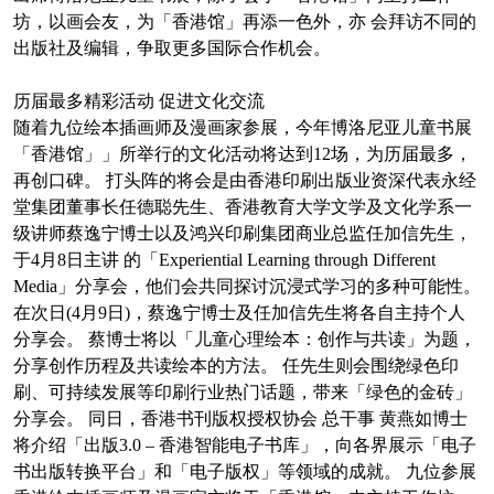
坊，以画会友，为「香港馆」再添一色外，亦 会拜访不同的
出版社及编辑，争取更多国际合作机会。
历届最多精彩活动 促进文化交流
随着九位绘本插画师及漫画家参展，今年博洛尼亚儿童书展
「香港馆」」所举行的文化活动将达到12场，为历届最多，
再创口碑。 打头阵的将会是由香港印刷出版业资深代表永经
堂集团董事长任德聪先生、香港教育大学文学及文化学系一
级讲师蔡逸宁博士以及鸿兴印刷集团商业总监任加信先生，
于4月8日主讲 的「Experiential Learning through Different
Media」分享会，他们会共同探讨沉浸式学习的多种可能性。
在次日(4月9日)，蔡逸宁博士及任加信先生将各自主持个人
分享会。 蔡博士将以「儿童心理绘本：创作与共读」为题，
分享创作历程及共读绘本的方法。 任先生则会围绕绿色印
刷、可持续发展等印刷行业热门话题，带来「绿色的金砖」
分享会。 同日，香港书刊版权授权协会 总干事 黄燕如博士
将介绍「出版3.0 – 香港智能电子书库」，向各界展示「电子
书出版转换平台」和「电子版权」等领域的成就。 九位参展