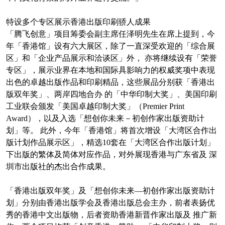
特设多个专区展示香港出版印刷骄人成果
「腾飞创意」项目筹委会副主席任泽明先生在席上提到，今
年「香港馆」设有六大展区，除了一直深受欢迎的「综合展
区」和「企业产品展示和洽谈区」外， 亦将继续设有「荣誉
专区」，展示业界在本地和国际具影响力的权威奖项中表现
出色的卓越出版作品和印刷精品，这些展品分别获「香港出
版双年奖」、两岸四地合办 的「中华印制大奖」、美国印刷
工业联会颁发「美国卓越印制大奖」（Premier Print
Award），以及入选「想创你未来－初创作家出版资助计
划」等。 此外，今年「香港馆」将首次增设「大湾区合作出
版计划作品展示区」，精选10套在「大湾区合作出版计划」
下出版的繁体及简体对应作品，对外展现香港与广东省及 深
圳市出版社的杰出合作成果。
「香港出版双年奖」及「想创你未来—初创作家出版资助计
划」分别由香港出版学会及香港出版总会主办，前者表扬优
秀的香港中文出版物，后者资助香港新晋作家出版及 推广新