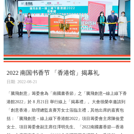
2022 南国书香节 「香港馆」揭幕礼
日期: 2022-08-21
「騰飛創意」籌委會為「南國書香節」之「騰飛創意─線上線下香
港館2022」於 8 月21日 舉行線上「揭幕禮」。大會很榮幸邀請到
「創意香港」助理總監袁賽芳女士蒞臨主禮，其他出席的嘉賓包
括：「騰飛創意－線上線下香港館2022」項目籌委會主席陳儉雯
女士、項目籌委會副主席任澤明先生、「2022南國書香節—香港