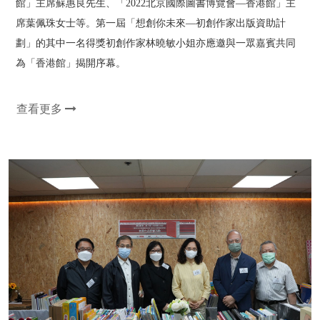
館」主席蘇惠良先生、「2022北京國際圖書博覽會—香港館」主
席葉佩珠女士等。第一屆「想創你未來—初創作家出版資助計
劃」的其中一名得獎初創作家林曉敏小姐亦應邀與一眾嘉賓共同
為「香港館」揭開序幕。
查看更多