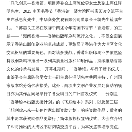
「腾飞创意—香港馆」项目筹委会主席陈俭雯女士及副主席任泽
明先生、2025 南国书香节「香港馆」暨大湾区书店阅读交流平台
主席苏惠良先生、中华商务贸易有限公司董事长王凯先生莅临主
礼。 ? 苏惠良主席在致辞中阐述今年南国书香节「香港馆」的主
题——「潮阅香港——香港出版印刷与流行文化」，不仅全面展
示了香港出版印刷业的卓越成就，更彰显了香港作为大湾区文化
交流枢纽的重要角色。面对诸多挑战，香港出版印刷业界依然坚
持以创新精神推出一系列高质量出版和印刷作品，持续推动香港
文化的传承与发展。 开幕礼期间，「香港馆」举行了赠书仪式，
由筹委会主席陈俭雯女士与副主席任泽明先生共同主持，广州国
家版本馆分馆代表接受。此外，两项由文创产业发展处资助的项
目亦为其作品同场举行了备受瞩目的广州首发仪式——分别是
「香港绘本出版支援计划」的《飞跃绘本》系列，以及第三届
「想创你未来—初创作家出版资助计划」的获资助作品，后者的
其中两本获资助作品更举行了简体版授权签约仪式。大会亦介绍
了即将推出的大湾区书店阅读交流平台，为本次盛事增添亮点。