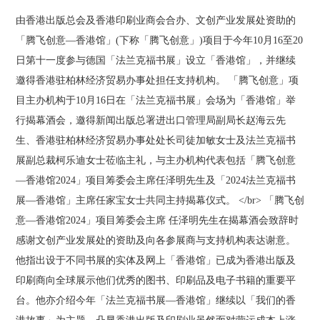
由香港出版总会及香港印刷业商会合办、文创产业发展处资助的
「腾飞创意—香港馆」(下称「腾飞创意」)项目于今年10月16至20
日第十一度参与德国「法兰克福书展」设立「香港馆」，并继续
邀得香港驻柏林经济贸易办事处担任支持机构。 「腾飞创意」项
目主办机构于10月16日在「法兰克福书展」会场为「香港馆」举
行揭幕酒会，邀得新闻出版总署进出口管理局副局长赵海云先
生、香港驻柏林经济贸易办事处处长司徒加敏女士及法兰克福书
展副总裁柯乐迪女士莅临主礼，与主办机构代表包括「腾飞创意
—香港馆2024」项目筹委会主席任泽明先生及「2024法兰克福书
展—香港馆」主席任家宝女士共同主持揭幕仪式。 </br> 「腾飞创
意—香港馆2024」项目筹委会主席 任泽明先生在揭幕酒会致辞时
感谢文创产业发展处的资助及向各参展商与支持机构表达谢意。
他指出设于不同书展的实体及网上「香港馆」已成为香港出版及
印刷商向全球展示他们优秀的图书、印刷品及电子书籍的重要平
台。他亦介绍今年「法兰克福书展—香港馆」继续以「我们的香