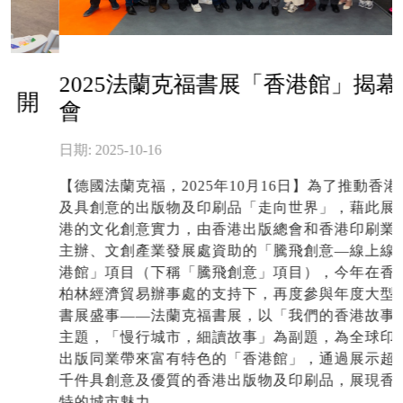
2025法蘭克福書展「香港館」揭幕酒
會
日期: 2025-10-16
【德國法蘭克福，2025年10月16日】為了推動香港優秀
及具創意的出版物及印刷品「走向世界」，藉此展現香
港的文化創意實力，由香港出版總會和香港印刷業商會
主辦、文創產業發展處資助的「騰飛創意—線上線下香
港館」項目（下稱「騰飛創意」項目），今年在香港駐
柏林經濟貿易辦事處的支持下，再度參與年度大型國際
書展盛事——法蘭克福書展，以「我們的香港故事」為
主題，「慢行城市，細讀故事」為副題，為全球印刷及
出版同業帶來富有特色的「香港館」，通過展示超過一
千件具創意及優質的香港出版物及印刷品，展現香港獨
特的城市魅力。