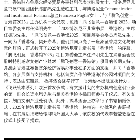
士、香港驻布鲁塞尔经济贸易办事处副代表李咏璇女士、博洛尼亚儿
童书展中国团团长陈鹏鸣先生莅临主礼，与博洛尼亚Communication
and Institutional Relations总监Francesca Puglisi女士，与「腾飞创意—
香港馆2025」主办机构一众代表，包括「腾飞创意—香港馆 2025」项
目筹委会主席任泽明先生、「2025博洛尼亚儿童书展—香港馆」主席
任德聪先生、「腾飞创意—香港馆2025」项目筹委会委员周晟先生，
一同为「香港馆」揭开序幕。他们共同点亮了一座象征香港文化与创
意的灯箱，正式拉开了2025年博洛尼亚儿童书展「香港馆」的序幕。
「腾飞创意—香港馆2025」项目筹委会主席任泽明先生在揭幕酒会致
辞时特别感谢文创产业处对「腾飞创意—香港馆」项目的长期支持，
并感谢香港驻布鲁塞尔经济贸易办事处在多方面的支援，并向「香港
馆」各参展商与支持机构，包括首度合作的香港海洋公园对项目的支
持，表达由衷谢意。 揭幕酒会还举行了「香港绘本出版支援计划」
《飞跃绘本系列》欧洲首发仪式，有支援计划的主办机构创意创业会
的第一副会长梁永恩先生与相关香港绘本插画师参与了仪式。有关支
援计划由文创产业处资助。此外，揭幕酒会上亦举行了书籍捐赠仪
式，2025年博洛尼亚儿童书展「香港馆」将精选一批优秀的参展书
籍，在书展后捐赠给锡耶纳外国人大学，该院校的代表李若莹教授在
仪式上接受了捐赠。