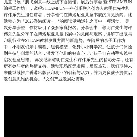
儿童书展『腾飞创意—线上线下香港馆』展后分享会 暨 STEAMFUN
编程工作坊」，邀得STEAMFUN—科创乐联合创办人赖明仁先生和
许伟乐先生担任讲者，分享他们在博洛尼亚儿童书展的所见所闻。此
活动亦为「2025香港阅读+」*的阅读活动巡礼之其中一项活动。 是
次分享会暨工作坊吸引了众多家庭报名。分享会中，赖明仁先生与许
伟乐先生分享了在博洛尼亚儿童书展中的见闻与观察，讲解了出版与
印刷行业在STEAM教材发展方面的新趋势。在随后的亲子工作坊
中，小朋友们亲手编程、组装模型，化身小小科学家。让孩子们体验
到科技与创意的结合，激发了他们的好奇心，让孩子们在动手实践中
启发创意思维。 再次感谢赖明仁先生和许伟乐先生的精彩分享，还有
所有参与者的热情支持。活动现场座无虚席，反应热烈。我们期待未
来能继续推广香港出版及印刷业的创新与活力，并为更多孩子提供启
发创意思维的机会。 *文创产业发展处资助