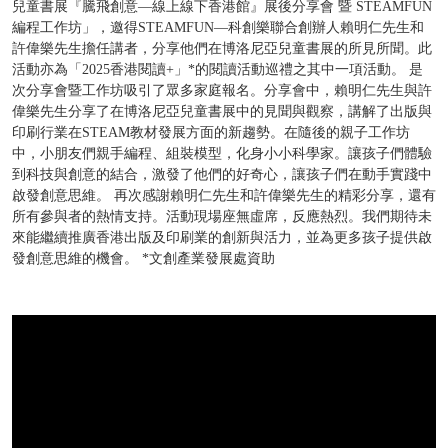
兒童書展『騰飛創意—線上線下香港館』展後分享會 暨 STEAMFUN
編程工作坊」，邀得STEAMFUN—科創樂聯合創辦人賴明仁先生和
許偉樂先生擔任講者，分享他們在博洛尼亞兒童書展的所見所聞。此
活動亦為「2025香港閱讀+」*的閱讀活動巡禮之其中一項活動。 是
次分享會暨工作坊吸引了眾多家庭報名。分享會中，賴明仁先生與許
偉樂先生分享了在博洛尼亞兒童書展中的見聞與觀察，講解了出版與
印刷行業在STEAM教材發展方面的新趨勢。在隨後的親子工作坊
中，小朋友們親手編程、組裝模型，化身小小科學家。讓孩子們體驗
到科技與創意的結合，激發了他們的好奇心，讓孩子們在動手實踐中
啟發創意思維。 再次感謝賴明仁先生和許偉樂先生的精彩分享，還有
所有參與者的熱情支持。活動現場座無虛席，反應熱烈。我們期待未
來能繼續推廣香港出版及印刷業的創新與活力，並為更多孩子提供啟
發創意思維的機會。 *文創產業發展處資助