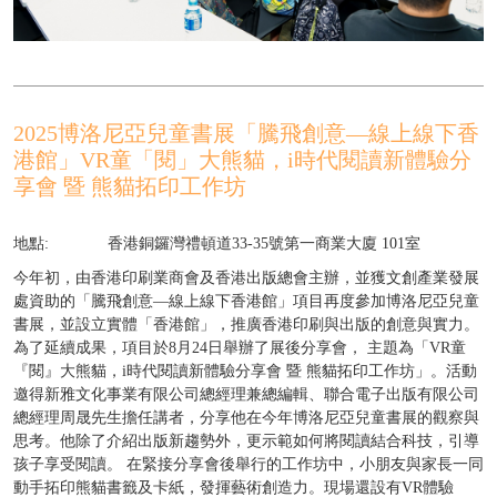
2025博洛尼亞兒童書展「騰飛創意—線上線下香
港館」VR童「閱」大熊貓，i時代閱讀新體驗分
享會 暨 熊貓拓印工作坊
地點:
香港銅鑼灣禮頓道33-35號第一商業大廈 101室
今年初，由香港印刷業商會及香港出版總會主辦，並獲文創產業發展
處資助的「騰飛創意—線上線下香港館」項目再度參加博洛尼亞兒童
書展，並設立實體「香港館」，推廣香港印刷與出版的創意與實力。
為了延續成果，項目於8月24日舉辦了展後分享會， 主題為「VR童
『閱』大熊貓，i時代閱讀新體驗分享會 暨 熊貓拓印工作坊」。活動
邀得新雅文化事業有限公司總經理兼總編輯、聯合電子出版有限公司
總經理周晟先生擔任講者，分享他在今年博洛尼亞兒童書展的觀察與
思考。他除了介紹出版新趨勢外，更示範如何將閱讀結合科技，引導
孩子享受閱讀。 在緊接分享會後舉行的工作坊中，小朋友與家長一同
動手拓印熊貓書籤及卡紙，發揮藝術創造力。現場還設有VR體驗