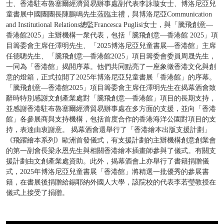
士、香港駐布魯塞爾經濟貿易辦事處副代表李詠璇女士、博洛尼亞兒
童書展中國團團長陳鵬鳴先生蒞臨主禮，與博洛尼亞Communication
and Institutional Relations總監Francesca Puglisi女士，與「騰飛創意—
香港館2025」主辦機構一衆代表，包括「騰飛創意—香港館 2025」項
目籌委會主席任澤明先生、「2025博洛尼亞兒童書展—香港館」主席
任德聰先生、「騰飛創意—香港館2025」項目籌委會委員周晟先生，
一同為「香港館」揭開序幕。他們共同點亮了一座象徵香港文化與創
意的燈箱，正式拉開了2025年博洛尼亞兒童書展「香港館」的序幕。
「騰飛創意—香港館2025」項目籌委會主席任澤明先生在揭幕酒會致
辭時特別感謝文創產業處對「騰飛創意—香港館」項目的長期支持，
並感謝香港駐布魯塞爾經濟貿易辦事處在多方面的支援，並向「香港
館」各參展商與支持機構，包括首度合作的香港海洋公園對項目的支
持，表達由衷謝意。 揭幕酒會還舉行了「香港繪本出版支援計劃」
《飛躍繪本系列》歐洲首發儀式，有支援計劃的主辦機構創意創業會
的第一副會長梁永恩先生與相關香港繪本插畫師參與了儀式。有關支
援計劃由文創產業處資助。此外，揭幕酒會上亦舉行了書籍捐贈儀
式，2025年博洛尼亞兒童書展「香港館」將精選一批優秀的參展書
籍，在書展後捐贈給錫耶納外國人大學，該院校的代表李若瑩教授在
儀式上接受了捐贈。