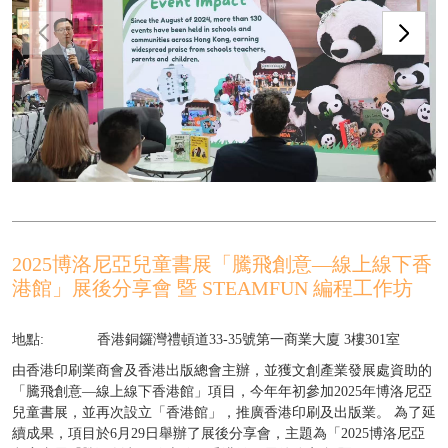
2025博洛尼亞兒童書展「騰飛創意—線上線下香
港館」展後分享會 暨 STEAMFUN 編程工作坊
地點:
香港銅鑼灣禮頓道33-35號第一商業大廈 3樓301室
由香港印刷業商會及香港出版總會主辦，並獲文創產業發展處資助的
「騰飛創意—線上線下香港館」項目，今年年初參加2025年博洛尼亞
兒童書展，並再次設立「香港館」，推廣香港印刷及出版業。 為了延
續成果，項目於6月29日舉辦了展後分享會，主題為「2025博洛尼亞