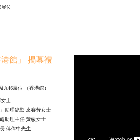
6展位
香港館」 揭幕禮
及A46展位 （香港館）
華女士
」助理總監 袁賽芳女士
處助理主任 黃敏女士
長 傅偉中先生