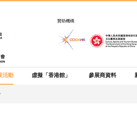
贊助機構:
展活動
虛擬「香港館」
參展商資料
會