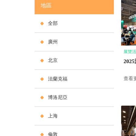
地區
全部
廣州
展覽活動
北京
20
查看
法蘭克福
博洛尼亞
上海
倫敦