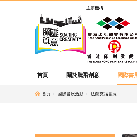
主辦機構:
首頁
關於騰飛創意
國際書
首頁
國際書展活動
法蘭克福書展