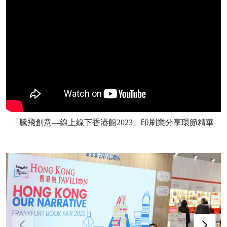
「騰飛創意—線上線下香港館2023」印刷業分享環節精華