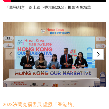
「騰飛創意—線上線下香港館2023」揭幕酒會精華
2023法蘭克福書展 虛擬「香港館」