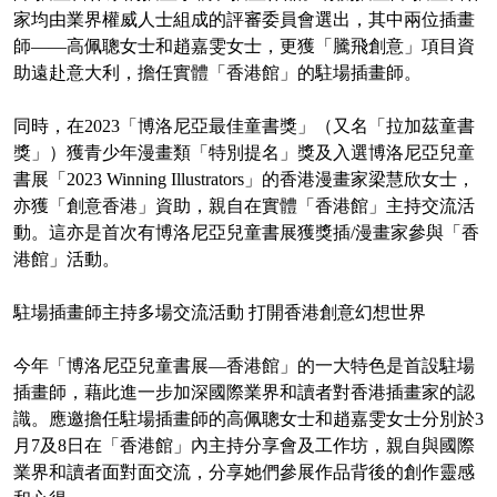
家均由業界權威人士組成的評審委員會選出，其中兩位插畫
師——高佩聰女士和趙嘉雯女士，更獲「騰飛創意」項目資
助遠赴意大利，擔任實體「香港館」的駐場插畫師。
同時，在2023「博洛尼亞最佳童書獎」（又名「拉加茲童書
獎」）獲青少年漫畫類「特別提名」獎及入選博洛尼亞兒童
書展「2023 Winning Illustrators」的香港漫畫家梁慧欣女士，
亦獲「創意香港」資助，親自在實體「香港館」主持交流活
動。這亦是首次有博洛尼亞兒童書展獲獎插/漫畫家參與「香
港館」活動。
駐場插畫師主持多場交流活動 打開香港創意幻想世界
今年「博洛尼亞兒童書展—香港館」的一大特色是首設駐場
插畫師，藉此進一步加深國際業界和讀者對香港插畫家的認
識。應邀擔任駐場插畫師的高佩聰女士和趙嘉雯女士分別於3
月7及8日在「香港館」內主持分享會及工作坊，親自與國際
業界和讀者面對面交流，分享她們參展作品背後的創作靈感