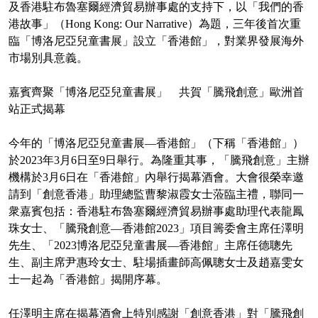
及香港駐布魯塞爾經濟貿易辦事處的支持下，以「我們的香
港故事」（Hong Kong: Our Narrative）為題，三年後首次重
臨「博洛尼亞兒童書展」設立「香港館」，對業界發展海外
市場別具意義。
嘉賓齊聚「博洛尼亞兒童書展」 共賀「騰飛創意」歐洲首
站正式揭幕
今年的「博洛尼亞兒童書展—香港館」（下稱「香港館」）
於2023年3月6日至9日舉行。為隆重其事，「騰飛創意」主辦
機構於3月6日在「香港館」內舉行揭幕酒會。大會很榮幸邀
請到「創意香港」助理總監曹黎淑霞女士蒞臨主禮，聯同一
衆嘉賓包括：香港駐布魯塞爾經濟貿易辦事處助理代表龍鳳
珠女士、「騰飛創意—香港館2023」項目籌委會主席任澤明
先生、「2023博洛尼亞兒童書展—香港館」主席任德聰先
生、副主席尹惠玲女士、駐場插畫師高佩聰女士及趙嘉雯女
士一起為「香港館」揭開序幕。
任澤明主席在揭幕酒會上特別感謝「創意香港」對「騰飛創