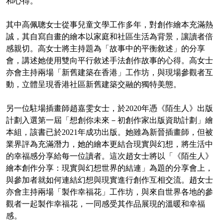
和心得。
其中高佩聰女士從事兒童文學工作多年，對創作繪本充滿熱
誠，其自寫自畫的繪本以家庭和社區生活為背景，讓讀者倍
感親切。高女士將主持題為「故事中的平衡敘述」的分享
會，講述她使用雙向平行敘述手法創作故事的心得。高女士
亦會主持兩場「新舊建築在香港」工作坊，與現場參觀者互
動，立體呈現香港社區新舊建築交融的獨特美態。
另一位駐場插畫師趙嘉雯女士，於2020年憑《陌生人》出版
計劃入選第一屆「想創你未來－初創作家出版資助計劃」繪
本組，該書已於2021年成功出版。她雖為新晉插畫師，但被
業界評為充滿潛力，她的繪本更結合現實與幻想，將生活中
的幸福感分享給每一位讀者。這次趙女士將以「《陌生人》
繪本創作分享：現實與幻想世界的結連」為題的分享會上，
與參加者就如何連結幻想與現實進行創作互相交流。趙女士
亦會主持兩場「製作幸福花」工作坊，與來自世界各地的參
觀者一起製作幸福花，一同感受其作品展現的溫暖和幸福
感。