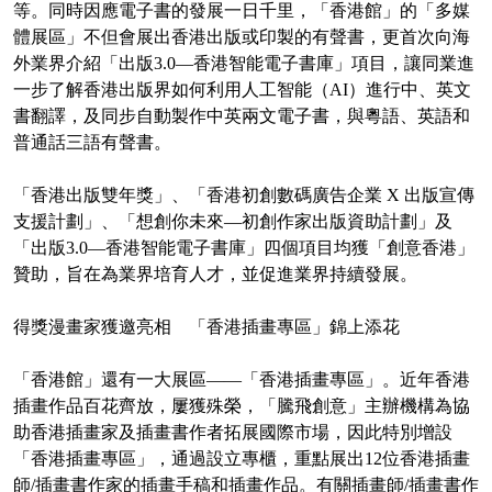
等。同時因應電子書的發展一日千里，「香港館」的「多媒
體展區」不但會展出香港出版或印製的有聲書，更首次向海
外業界介紹「出版3.0—香港智能電子書庫」項目，讓同業進
一步了解香港出版界如何利用人工智能（AI）進行中、英文
書翻譯，及同步自動製作中英兩文電子書，與粵語、英語和
普通話三語有聲書。
「香港出版雙年獎」、「香港初創數碼廣告企業 X 出版宣傳
支援計劃」、「想創你未來—初創作家出版資助計劃」及
「出版3.0—香港智能電子書庫」四個項目均獲「創意香港」
贊助，旨在為業界培育人才，並促進業界持續發展。
得獎漫畫家獲邀亮相 「香港插畫專區」錦上添花
「香港館」還有一大展區——「香港插畫專區」。近年香港
插畫作品百花齊放，屢獲殊榮，「騰飛創意」主辦機構為協
助香港插畫家及插畫書作者拓展國際市場，因此特別增設
「香港插畫專區」，通過設立專櫃，重點展出12位香港插畫
師/插畫書作家的插畫手稿和插畫作品。有關插畫師/插畫書作