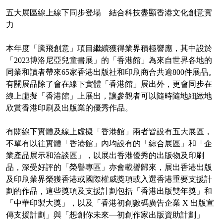
五大展區線上線下同步登場 結合科技盡顯香港文化創意實
力
本年度「騰飛創意」項目繼續獲得業界積極響應，其中設於
「2023博洛尼亞兒童書展」的「香港館」為來自世界各地的
同業和讀者帶來65家香港出版社和印刷商合共逾800件展品。
有關展品除了會在線下實體「香港館」展出外，更會同步在
線上虛擬「香港館」上展出，讓參觀者可以隨時隨地細緻地
欣賞香港印刷及出版業的優秀作品。
有關線下實體及線上虛擬「香港館」兩者皆設有五大展區，
不單有以往實體「香港館」內均設有的「綜合展區」和「企
業產品展示和洽談區」，以展出香港優秀的出版物及印刷
品，深受好評的「榮譽專區」亦會載譽歸來，展出香港出版
及印刷業界榮獲香港或國際權威獎項或入選香港重要支援計
劃的作品，這些獎項及支援計劃包括「香港出版雙年獎」和
「中華印製大獎」，以及「香港初創數碼廣告企業 X 出版宣
傳支援計劃」與「想創你未來—初創作家出版資助計劃」