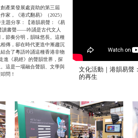
文創產業發展處資助的第三屆
家，《港式翻易》（2025）
帶來獨特主題分享：【港韻易聲：《易
聲讀書聲——吟誦是古代文人
間，節奏分明，韻味悠長。這種
代相傳，卻在時代更迭中漸趨沉
姐結合了粵語吟誦這種香港非物
眾走進《易經》的聲韻世界，探
生。這是一場融合聲韻、文學與
文化活動｜港韻易聲
度叩問！
的再生