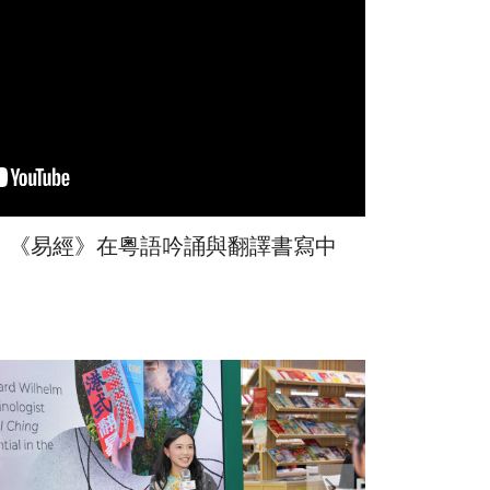
：《易經》在粵語吟誦與翻譯書寫中