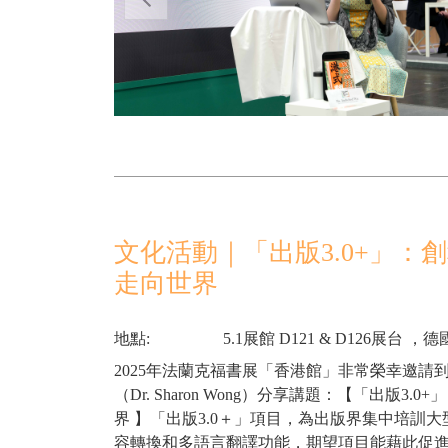
文化活動｜「出版3.0+」：
走向世界
地點:
5.1展館 D121 & D126展台
2025年法蘭克福書展「香港館」非常榮幸邀請到
（Dr. Sharon Wong）分享講題：【「出版3
界 】「出版3.0＋」項目，為出版界集中培訓
容轉換和多語言翻譯功能，期望項目能藉此促