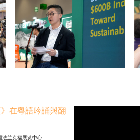
經》在粵語吟誦與翻
 ，德国法兰克福展览中心