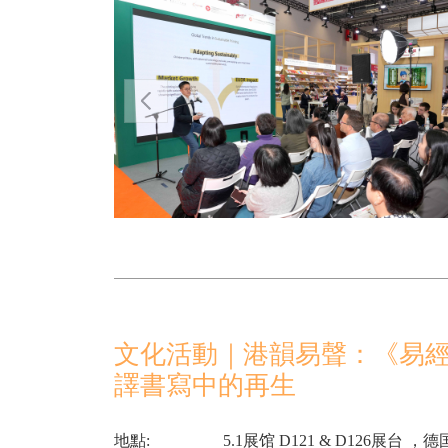
文化活動｜港韻易聲：《易
譯書寫中的再生
地點:
5.1展馆 D121 & D126展台