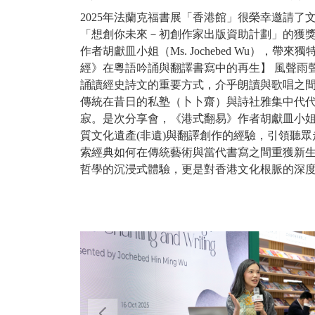
2025年法蘭克福書展「香港館」很榮幸邀請了
「想創你未來－初創作家出版資助計劃」的獲獎作
作者胡獻皿小姐（Ms. Jochebed Wu），
經》在粵語吟誦與翻譯書寫中的再生】 風聲雨
誦讀經史詩文的重要方式，介乎朗讀與歌唱之
傳統在昔日的私塾（卜卜齋）與詩社雅集中代
寂。是次分享會，《港式翻易》作者胡獻皿小
質文化遺產(非遺)與翻譯創作的經驗，引領聽
索經典如何在傳統藝術與當代書寫之間重獲新
哲學的沉浸式體驗，更是對香港文化根脈的深